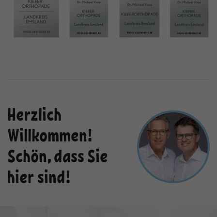
Anbieter
TYPO3
und die Nutzung der Website für den
Zweck
Analysebericht der Website zu
Laufzeit
1 Jahr
verfolgen. Die Cookies speichern
Informationen anonym und weisen
Enthält die gewählten Tracking-Optin-
Zweck
eine randoly generierte Nummer zu,
Einstellungen.
um eindeutige Besucher zu
identifizieren.
Name
_gid
Herzlich
Anbieter
Google Analytics
Willkommen!
Laufzeit
1 Tag
Schön, dass Sie
Dieses Cookie wird von Google
hier sind!
Analytics installiert. Das Cookie wird
verwendet, um Informationen darüber
zu speichern, wie Besucher eine
Website nutzen, und hilft bei der