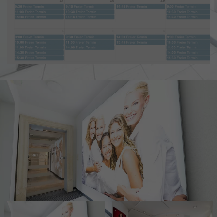
Name
_fbp
Anbieter
Facebook
Laufzeit
3 Monate
Cookie von Facebook, das für Website-
Zweck
Analysen, Ad-Targeting und
Anzeigenmessung verwendet wird.