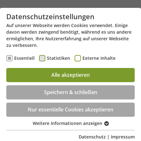
Zum Hauptinhalt springen
Datenschutzeinstellungen
Auf unserer Webseite werden Cookies verwendet. Einige
davon werden zwingend benötigt, während es uns andere
ermöglichen, Ihre Nutzererfahrung auf unserer Webseite
zu verbessern.
Essentiell
Statistiken
Externe Inhalte
Georgstraße 24 - 49809 Lingen
Menü
Alle akzeptieren
Beratungstermin jetzt online buchen!
Speichern & schließen
Nur essentielle Cookies akzeptieren
Weitere Informationen anzeigen
Essentiell
Essentielle Cookies werden für grundlegende
Datenschutz
|
Impressum