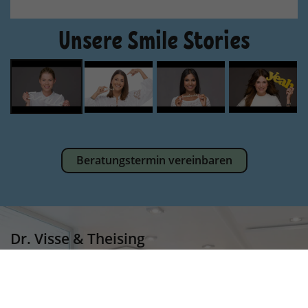
Unsere Smile Stories
Beratungstermin vereinbaren
Dr. Visse & Theising
Perfect Smile Kieferorthopädie Lingen