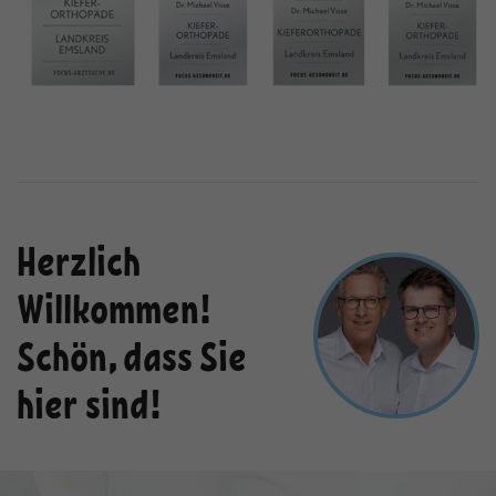
Anbieter
TYPO3
und die Nutzung der Website für den
Zweck
Analysebericht der Website zu
Laufzeit
1 Jahr
verfolgen. Die Cookies speichern
Informationen anonym und weisen
Enthält die gewählten Tracking-Optin-
Zweck
eine randoly generierte Nummer zu,
Einstellungen.
um eindeutige Besucher zu
identifizieren.
Name
_gid
Herzlich
Anbieter
Google Analytics
Willkommen!
Laufzeit
1 Tag
Schön, dass Sie
Dieses Cookie wird von Google
hier sind!
Analytics installiert. Das Cookie wird
verwendet, um Informationen darüber
zu speichern, wie Besucher eine
Website nutzen, und hilft bei der