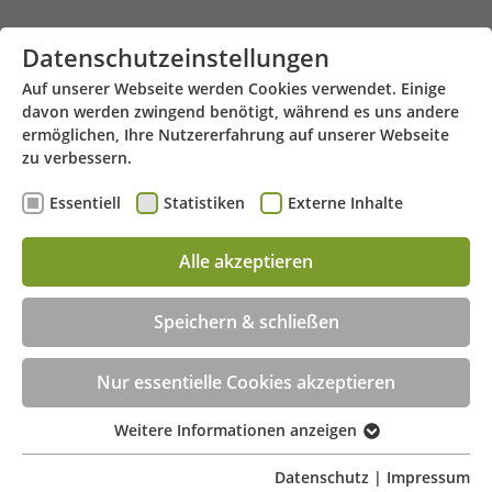
Zum Hauptinhalt springen
Datenschutzeinstellungen
Auf unserer Webseite werden Cookies verwendet. Einige
davon werden zwingend benötigt, während es uns andere
ermöglichen, Ihre Nutzererfahrung auf unserer Webseite
zu verbessern.
Essentiell
Statistiken
Externe Inhalte
Georgstraße 24 - 49809 Lingen
Menü
Alle akzeptieren
Beratungstermin jetzt online buchen!
Speichern & schließen
Nur essentielle Cookies akzeptieren
Weitere Informationen anzeigen
Essentiell
Essentielle Cookies werden für grundlegende
Datenschutz
|
Impressum