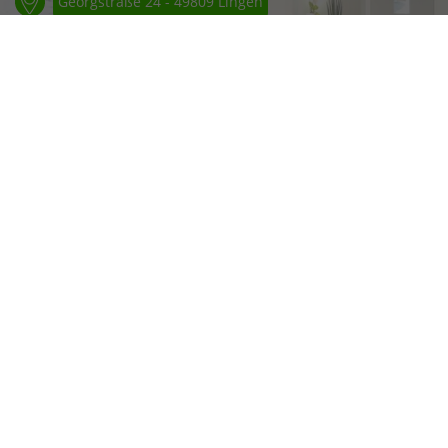
Georgstraße 24 - 49809 Lingen
05 91 / 5 90 77
Mo. - Do.
9:00 - 12:00
14:00 - 17:00
Parkplätze direkt an Praxis vorhanden