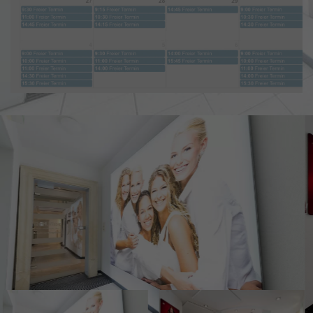
Name
_fbp
Anbieter
Facebook
Laufzeit
3 Monate
Cookie von Facebook, das für Website-
Zweck
Analysen, Ad-Targeting und
Anzeigenmessung verwendet wird.